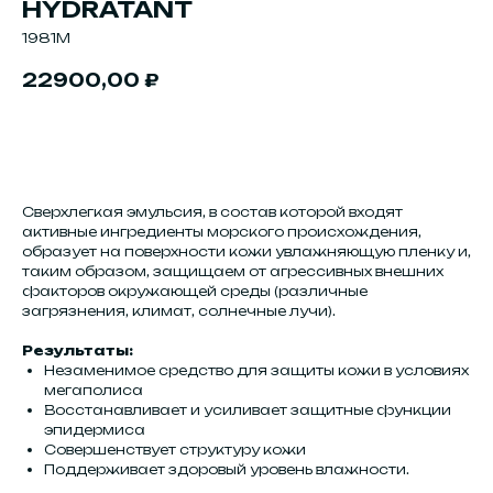
HYDRATANT
1981M
22900,00
₽
Купить
Сверхлегкая эмульсия, в состав которой входят
активные ингредиенты морского происхождения,
образует на поверхности кожи увлажняющую пленку и,
таким образом, защищаем от агрессивных внешних
факторов окружающей среды (различные
загрязнения, климат, солнечные лучи).
Результаты:
Незаменимое средство для защиты кожи в условиях
мегаполиса
Восстанавливает и усиливает защитные функции
эпидермиса
Совершенствует структуру кожи
Поддерживает здоровый уровень влажности.