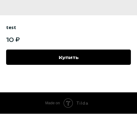
test
₽
10
Купить
Tilda
Made on