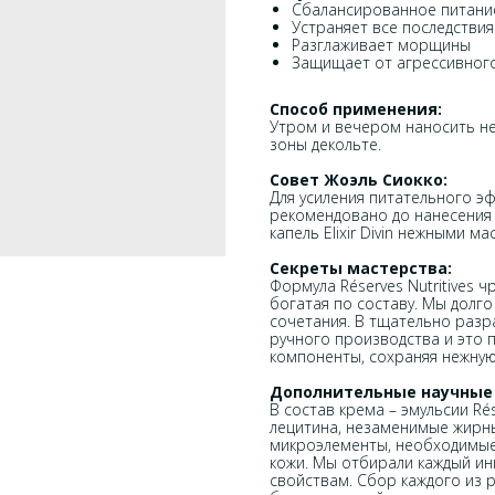
Сбалансированное питание
Устраняет все последстви
Разглаживает морщины
Защищает от агрессивного
Способ применения:
Утром и вечером наносить не
зоны декольте.
Совет Жоэль Сиокко:
Для усиления питательного э
рекомендовано до нанесения к
капель Elixir Divin нежными 
Секреты мастерства:
Формула Réserves Nutritives 
богатая по составу. Мы долг
сочетания. В тщательно разр
ручного производства и это 
компоненты, сохраняя нежную
Дополнительные научные
В состав крема – эмульсии Ré
лецитина, незаменимые жирны
микроэлементы, необходимые
кожи. Мы отбирали каждый ин
свойствам. Сбор каждого из 