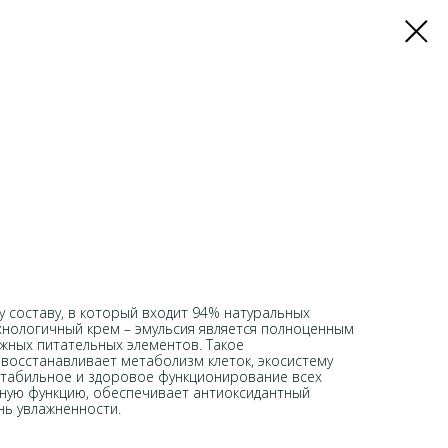
у составу, в который входит 94% натуральных
хнологичный крем – эмульсия является полноценным
жных питательных элементов. Такое
восстанавливает метаболизм клеток, экосистему
стабильное и здоровое функционирование всех
рную функцию, обеспечивает антиоксидантный
нь увлажненности.