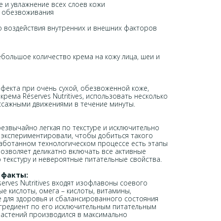
 и увлажнение всех слоев кожи
я обезвоживания
 воздействия внутренних и внешних факторов
большое количество крема на кожу лица, шеи и
ффекта при очень сухой, обезвоженной коже,
рема Réserves Nutritives, использовать несколько
массажными движениями в течение минуты.
чрезвычайно легкая по текстуре и исключительно
о экспериментировали, чтобы добиться такого
аботанном технологическом процессе есть этапы
позволяет деликатно включать все активные
 текстуру и невероятные питательные свойства.
 факты:
serves Nutritives входят изофлавоны соевого
е кислоты, омега – кислоты, витамины,
 для здоровья и сбалансированного состояния
гредиент по его исключительным питательным
растений производился в максимально