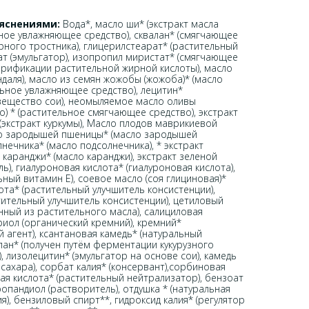
ояснениями:
Вода*, масло ши* (экстракт масла
ьное увлажняющее средство), сквалан* (смягчающее
рного тростника), глицерилстеарат* (растительный
ат (эмульгатор), изопропил миристат* (смягчающее
ерификации растительной жирной кислоты), масло
ндаля), масло из семян жожобы (жожоба)* (масло
льное увлажняющее средство), лецитин*
вещество сои), неомыляемое масло оливы
) * (растительное смягчающее средство), экстракт
(экстракт куркумы), Масло плодов маврикиевой
ло зародышей пшеницы* (масло зародышей
нечника* (масло подсолнечника), * экстракт
каранджи* (масло каранджи), экстракт зеленой
ь), гиалуроновая кислота* (гиалуроновая кислота),
ный витамин Е), соевое масло (соя глициновая)*
лота* (растительный улучшитель консистенции),
тительный улучшитель консистенции), цетиловый
нный из растительного масла), салициловая
триол (органический кремний), кремний*
 агент), ксантановая камедь* (натуральный
лан* (получен путём ферментации кукурузного
, лизолецитин* (эмульгатор на основе сои), камедь
ахара), сорбат калия* (консервант),сорбиновая
ная кислота* (растительный нейтрализатор), бензоат
ропандиол (растворитель), отдушка * (натуральная
, бензиловый спирт**, гидроксид калия* (регулятор