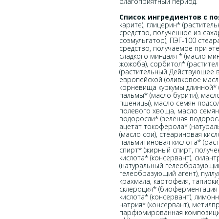
благоприятный период.
Список ингредиентов с п
карите), глицерин* (растител
средство, полученное из саха
соэмульгатор), ПЭГ-100 стеар
средство, получаемое при эт
сладкого миндаля * (масло ми
жожоба), сорбитол* (растите
(растительный Действующее 
европейской (оливковое масло
корневища куркумы длинной* 
пальмы* (масло бурити), мас
пшеницы), масло семян подсол
полевого хвоща, масло семян 
водоросли* (зелёная водоросл
ацетат токоферола* (натураль
(масло сои), стеариновая кис
пальмитиновая кислота* (рас
спирт* (жирный спирт, получе
кислота* (консервант), силан
(натуральный гелеобразующий
гелеобразующий агент), пуллу
крахмала, картофеля, тапиоки)
склероция* (биоферментация с
кислота* (консервант), лимон
натрия* (консервант), метилп
парфюмированная композиция)